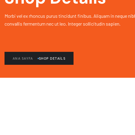
Morbi vel ex rhoncus purus tincidunt finibus. Aliquam in neque nib
convallis fermentum nec ut leo. Integer sollicitudin sapien.
ANA SAYFA
SHOP DETAILS